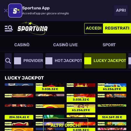
Sportuna App
APRI
Accedi all'app per giocare al meglio
ACCEDI
REGISTRATI
CASINÒ
CASINÒ LIVE
SPORT
PROVIDER
HOT JACKPOT
LUCKY JACKPOT
LUCKY JACKPOT
nuovo
nuovo
nuovo
3.035,32 €
61.256,29 €
nuovo
nuovo
nuovo
3.035,32 €
nuovo
nuovo
61.256,29 €
nuovo
204.324,61 €
514.169,35 €
nuovo
nuovo
nuovo
nuovo
ALTRI GIOCHI
nuovo
3.035,32 €