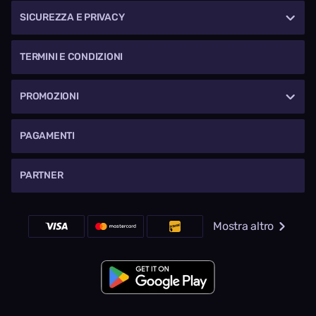
SICUREZZA E PRIVACY
TERMINI E CONDIZIONI
PROMOZIONI
PAGAMENTI
PARTNER
Mostra altro