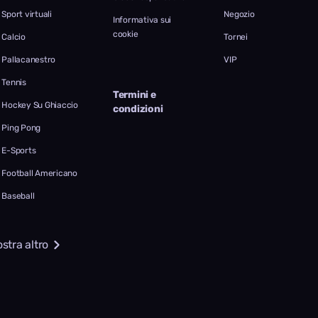
Sport virtuali
Negozio
Informativa sui
cookie
Calcio
Tornei
Pallacanestro
VIP
Tennis
Termini e
Hockey Su Ghiaccio
condizioni
Ping Pong
E-Sports
Football Americano
Baseball
stra altro