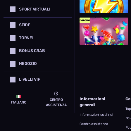
SPORT VIRTUALI
nuovo
SFIDE
TORNEI
BONUS CRAB
NEGOZIO
LIVELLI VIP
Informazioni
Ca
CENTRO
ITALIANO
generali
ASSISTENZA
Top
Informazioni su di noi
Nov
Centro assistenza
Pop