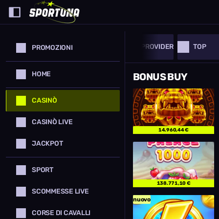
PROVIDER
TOP
PROMOZIONI
HOME
BONUS BUY
CASINÒ
CASINÒ LIVE
14.960,44 €
JACKPOT
SPORT
138.771,10 €
SCOMMESSE LIVE
nuovo
CORSE DI CAVALLI