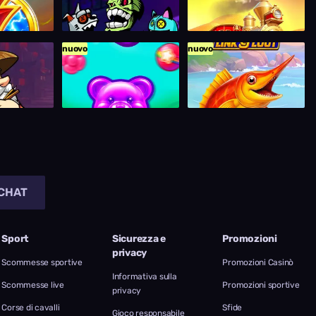
nuovo
nuovo
 CHAT
Sport
Sicurezza e
Promozioni
privacy
Scommesse sportive
Promozioni Casinò
Informativa sulla
Scommesse live
Promozioni sportive
privacy
Corse di cavalli
Sfide
Gioco responsabile