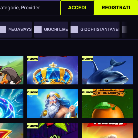
Categorie, Provider
ACCEDI
REGISTRATI
MEGAWAYS
GIOCHI LIVE
GIOCHI ISTANTANEI
SL
nuovo
nuovo
nuovo
nuovo
nuovo