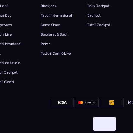
lusivi
Blackjack
Daily Jackpot
us Buy
Tavoli internazionali
Jackpot
gaways
Game Show
Tutti i Jackpot
chi Live
Baccarat & Dadi
chi istantanei
Poker
t
Tutto il Casinò Live
chi da tavolo
ti i Jackpot
i i Giochi
Mo