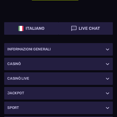
ITALIANO
LIVE CHAT
INFORMAZIONI GENERALI
CASINÒ
CASINÒ LIVE
JACKPOT
SPORT