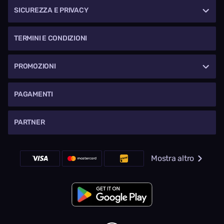
SICUREZZA E PRIVACY
TERMINI E CONDIZIONI
PROMOZIONI
PAGAMENTI
PARTNER
Mostra altro